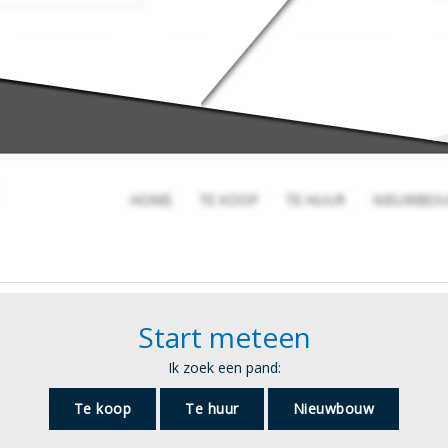
Start meteen
Ik zoek een pand:
Te koop
Te huur
Nieuwbouw