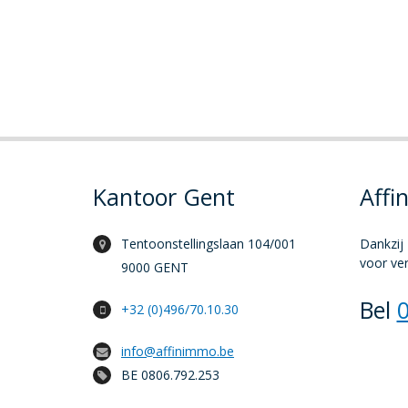
Kantoor Gent
Affi
Tentoonstellingslaan 104/001
Dankzij 
voor ver
9000 GENT
Bel
+32 (0)496/70.10.30
info@affinimmo.be
BE 0806.792.253