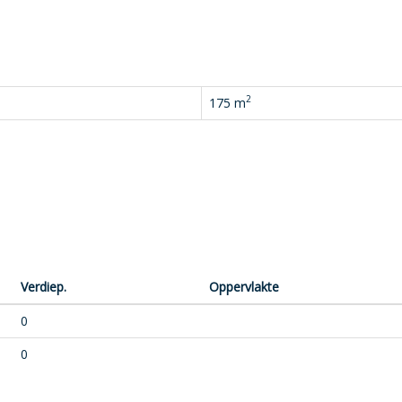
2
175 m
Verdiep.
Oppervlakte
0
0