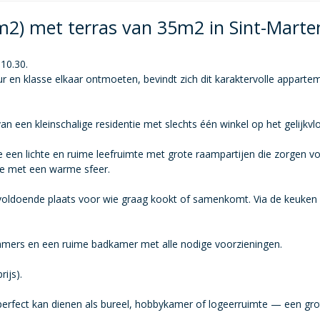
m2) met terras van 35m2 in Sint-Mart
10.30.
r en klasse elkaar ontmoeten, bevindt zich dit karaktervolle appart
n een kleinschalige residentie met slechts één winkel op het gelijkvl
 een lichte en ruime leefruimte met grote raampartijen die zorgen voo
e met een warme sfeer.
 voldoende plaats voor wie graag kookt of samenkomt. Via de keuken 
pkamers en een ruime badkamer met alle nodige voorzieningen.
rijs).
perfect kan dienen als bureel, hobbykamer of logeerruimte — een grote 